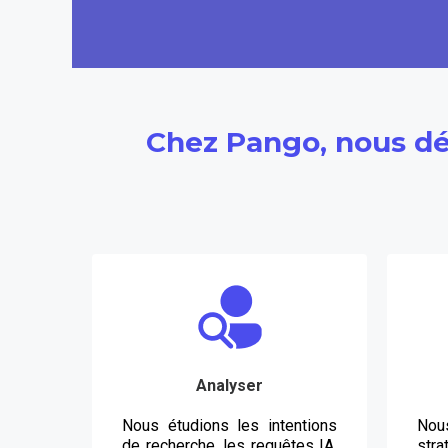
Chez Pango, nous dé
Analyser
Nous étudions les intentions
No
de recherche, les requêtes IA,
stra