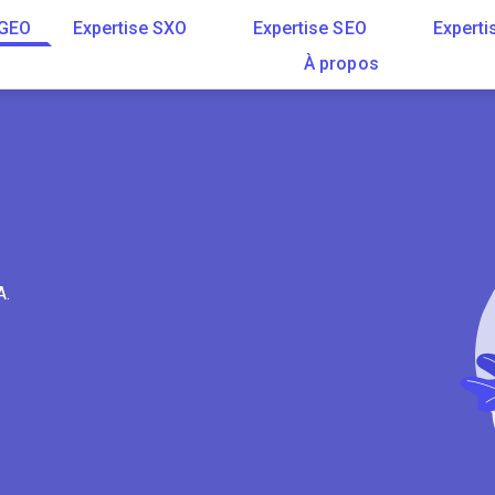
 GEO
Expertise SXO
Expertise SEO
Experti
À propos
A.