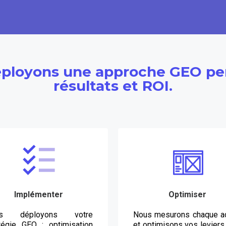
ployons une approche GEO per
résultats et ROI.
Implémenter
Optimiser
us déployons votre
Nous mesurons chaque ac
tégie GEO : optimisation
et optimisons vos levier