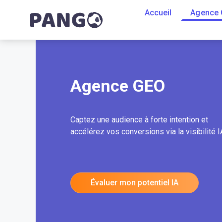
Accueil
Agence
Agence GEO
Captez une audience à forte intention et
accélérez vos conversions via la visibilité I
Évaluer mon potentiel IA