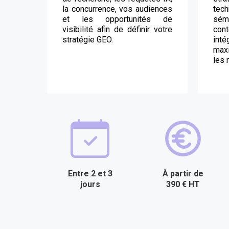
la concurrence, vos audiences
tec
et les opportunités de
sém
visibilité afin de définir votre
con
stratégie GEO.
inté
maxi
les 
Entre 2 et 3
À partir de
jours
390 € HT