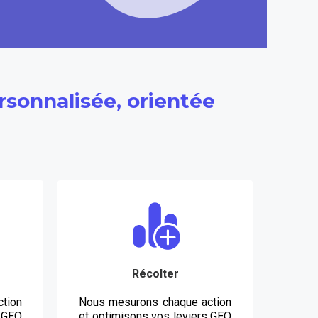
sonnalisée, orientée
Récolter
tion
Nous mesurons chaque action
s GEO
et optimisons vos leviers GEO