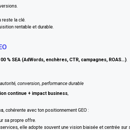
versions.
 reste la clé.
uisition rentable et durable.
GEO
100 % SEA (AdWords, enchères, CTR, campagnes, ROAS…)
.
s, autorité, conversion, performance durable
ion continue + impact business
,
ss
, cohérente avec ton positionnement GEO :
ur sa propre offre.
ervices, elle adopte souvent une vision biaisée et centrée sur s