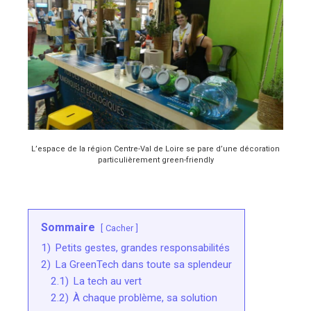
L’espace de la région Centre-Val de Loire se pare d’une décoration
particulièrement green-friendly
Sommaire
Cacher
1)
Petits gestes, grandes responsabilités
2)
La GreenTech dans toute sa splendeur
2.1)
La tech au vert
2.2)
À chaque problème, sa solution