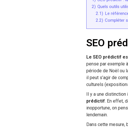
2)
Quels outils util
2.1)
Le référenc
2.2)
Compléter sa
SEO prédi
Le SEO prédictif e
pense par exemple à
période de Noël ou l
il peut s’agir de c
culturels (expositions
Il y a une distinction
prédictif
. En effet,
inopportune, on pense
lendemain.
Dans cette mesure, b