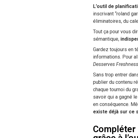
L’outil de planifi
inscrivant “roland g
éliminatoires, du ca
Tout ça pour vous dir
sémantique,
indispe
Gardez toujours en t
informations. Pour al
Desserves Freshnes
Sans trop entrer dan
publier du contenu ré
chaque tournoi du gr
savoir qui a gagné le
en conséquence. Même
existe déjà sur ce 
Compléter 
grâce à l’o