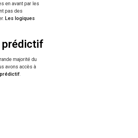
s en avant par les
ont pas des
er.
Les logiques
 prédictif
grande majorité du
us avons accès à
prédictif
.