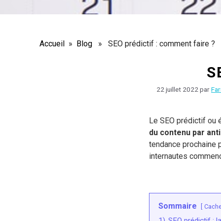
Accueil
»
Blog
» SEO prédictif : comment faire ?
S
22 juillet 2022
par
Far
Le SEO prédictif ou 
du contenu par anti
tendance prochaine p
internautes commenc
Sommaire
Cache
1)
SEO prédictif : l