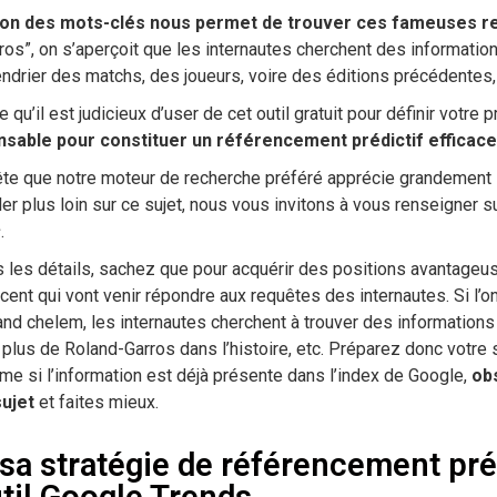
cation des mots-clés nous permet de trouver ces fameuses 
arros”, on s’aperçoit que les internautes cherchent des informati
lendrier des matchs, des joueurs, voire des éditions précédentes,
e qu’il est judicieux d’user de cet outil gratuit pour définir votre
nsable pour constituer un référencement prédictif efficace
ête que notre moteur de recherche préféré apprécie grandement l
ler plus loin sur ce sujet, nous vous invitons à vous renseigner s
s
.
s les détails, sachez que pour acquérir des positions avantage
cent qui vont venir répondre aux requêtes des internautes. Si l’o
and chelem, les internautes cherchent à trouver des informations
 plus de Roland-Garros dans l’histoire, etc. Préparez donc votre
 si l’information est déjà présente dans l’index de Google,
ob
sujet
et faites mieux.
sa stratégie de référencement pré
util Google Trends