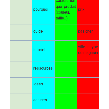
Caractéristi
que produit
pourquoi
prix
(couleur,
taille…)
guide
pas cher
ville + type
tutoriel
de magasin
ressources
idées
astuces