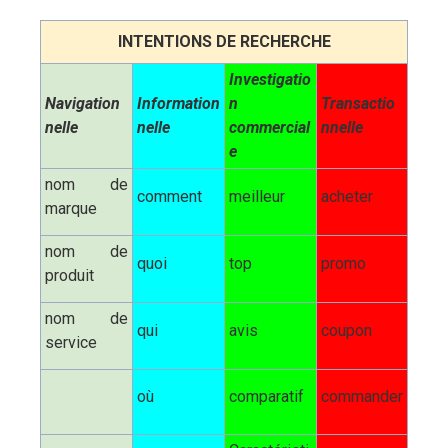
INTENTIONS DE RECHERCHE
Investigatio
Navigation
Information
n
Transactio
nelle
nelle
commercial
nnelle
e
nom de
comment
meilleur
acheter
marque
nom de
quoi
top
promo
produit
nom de
qui
avis
coupon
service
où
comparatif
commander