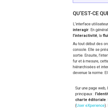
QU’EST-CE QU
L’interface utilisateu
interagir
. En généra
l’interactivité
, la
flu
Au tout début des ord
console. Elle se prés
sortie. Ensuite, l’int
fur et à mesure, cet
hiérarchisées et inter
devenue la norme. Ell
Sur une page web, 
principaux :
l’identi
charte éditoriale
.
(
User eXperience
).