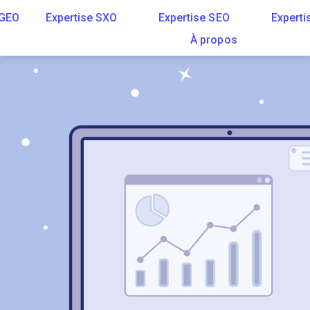
 GEO
Expertise SXO
Expertise SEO
Experti
À propos