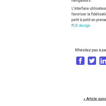
navigateurs.
L’interface utilisate
favoriser la fidélisa
petit à petit en pre
l’
UX design
.
N’hésitez pas à par
« Article suiv